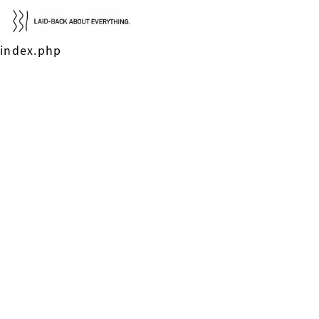
index.php
レイドバック広島について
選ばれる理由
通い方・料金
導入事例・サポート実績
BLOG