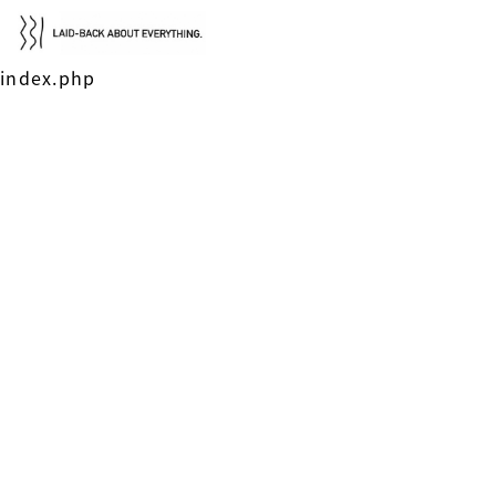
index.php
レイドバック広島について
選ばれる理由
通い方・料金
導入事例・サポート実績
BLOG