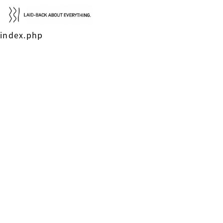
index.php
レイドバック広島について
選ばれる理由
通い方・料金
導入事例・サポート実績
BLOG